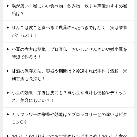
喉が痛い！喉にいい食べ物、飲み物、歌手や声優おすすめ喉
飴は？
りんごは皮ごと食べる？農薬のべたつきではなく、実は栄養
がたっぷり！
小豆の煮方は簡単！プロ直伝、おいしいぜんざいや煮小豆を
時短で作ろう！
甘酒の保存方法、容器や期間は？冷凍すれば手作り酒粕・米
麹甘酒も長持ち！
小豆の効果、栄養は皮にも？煮小豆や煮汁も便秘やデトック
ス、美容にもいい？！
カリフラワーの栄養や効能は？ブロッコリーとの違いはビタ
ミンC？
おいしくないりんごのおすすめレシピまとめ！おいしく食べ