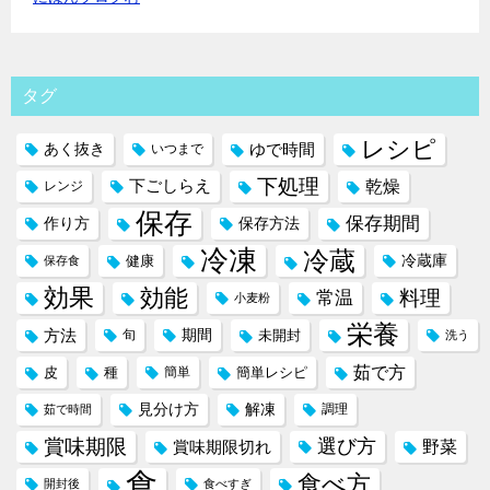
タグ
レシピ
ゆで時間
あく抜き
いつまで
下処理
下ごしらえ
乾燥
レンジ
保存
保存期間
作り方
保存方法
冷凍
冷蔵
冷蔵庫
健康
保存食
効果
効能
料理
常温
小麦粉
栄養
方法
期間
旬
未開封
洗う
茹で方
皮
種
簡単
簡単レシピ
見分け方
解凍
調理
茹で時間
賞味期限
選び方
野菜
賞味期限切れ
食
食べ方
開封後
食べすぎ