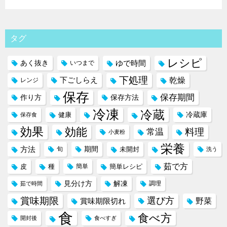
タグ
レシピ
ゆで時間
あく抜き
いつまで
下処理
下ごしらえ
乾燥
レンジ
保存
保存期間
作り方
保存方法
冷凍
冷蔵
冷蔵庫
健康
保存食
効果
効能
料理
常温
小麦粉
栄養
方法
期間
旬
未開封
洗う
茹で方
皮
種
簡単
簡単レシピ
見分け方
解凍
調理
茹で時間
賞味期限
選び方
野菜
賞味期限切れ
食
食べ方
開封後
食べすぎ