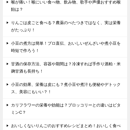
喉が痛い！喉にいい食べ物、飲み物、歌手や声優おすすめ喉
飴は？
りんごは皮ごと食べる？農薬のべたつきではなく、実は栄養
がたっぷり！
小豆の煮方は簡単！プロ直伝、おいしいぜんざいや煮小豆を
時短で作ろう！
甘酒の保存方法、容器や期間は？冷凍すれば手作り酒粕・米
麹甘酒も長持ち！
小豆の効果、栄養は皮にも？煮小豆や煮汁も便秘やデトック
ス、美容にもいい？！
カリフラワーの栄養や効能は？ブロッコリーとの違いはビタ
ミンC？
おいしくないりんごのおすすめレシピまとめ！おいしく食べ