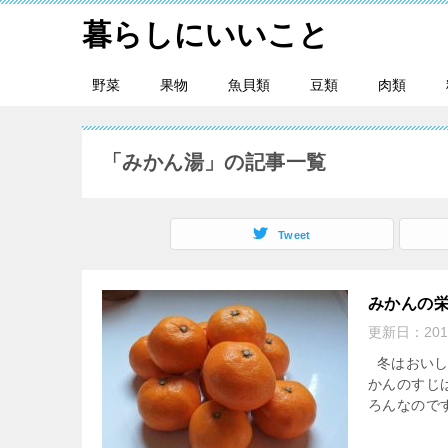
暮らしにいいこと
野菜
果物
魚貝類
豆類
肉類
「みかん湯」の記事一覧
Tweet
みかんの
更新日：
201
冬はおいし
かんのすじ
ろんなのです