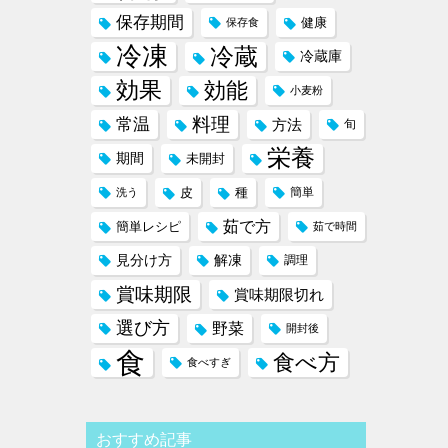
保存期間
健康
保存食
冷凍
冷蔵
冷蔵庫
効果
効能
小麦粉
料理
常温
方法
旬
栄養
期間
未開封
皮
種
簡単
洗う
茹で方
簡単レシピ
茹で時間
見分け方
解凍
調理
賞味期限
賞味期限切れ
選び方
野菜
開封後
食
食べ方
食べすぎ
おすすめ記事