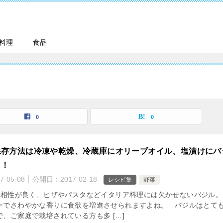
料理
食品
0
0
保存方法は冷凍や乾燥、冷蔵庫にオリーブオイル、塩漬けにバ
も！
7-05-08
公開日：
2017-02-18
レシピ集
野菜
相性が良く、ピザやパスタなどイタリア料理には欠かせないバジル。
ーでさわやかな香りに食欲を増進させられますよね。 バジルはとて
、ご家庭で栽培されている方も多 […]