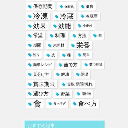
保存期間
健康
保存食
冷凍
冷蔵
冷蔵庫
効果
効能
小麦粉
料理
常温
方法
旬
栄養
期間
未開封
皮
種
簡単
洗う
茹で方
簡単レシピ
茹で時間
見分け方
解凍
調理
賞味期限
賞味期限切れ
選び方
野菜
開封後
食
食べ方
食べすぎ
おすすめ記事