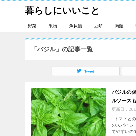
暮らしにいいこと
野菜
果物
魚貝類
豆類
肉類
「バジル」の記事一覧
Tweet
バジルの
ルソース
更新日：
201
トマトとの
のスパイシ
てやすいので