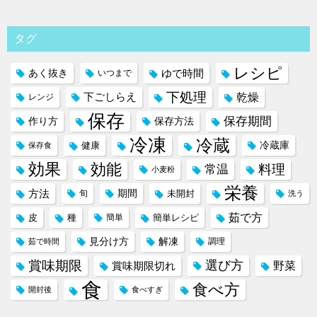
タグ
レシピ
ゆで時間
あく抜き
いつまで
下処理
下ごしらえ
乾燥
レンジ
保存
保存期間
作り方
保存方法
冷凍
冷蔵
冷蔵庫
健康
保存食
効果
効能
料理
常温
小麦粉
栄養
方法
期間
旬
未開封
洗う
茹で方
皮
種
簡単
簡単レシピ
見分け方
解凍
調理
茹で時間
賞味期限
選び方
野菜
賞味期限切れ
食
食べ方
開封後
食べすぎ