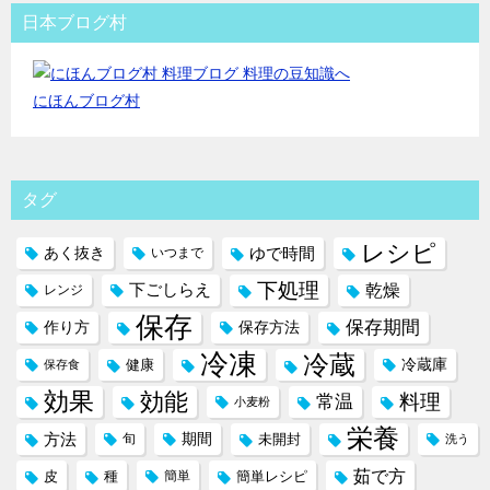
日本ブログ村
にほんブログ村
タグ
レシピ
ゆで時間
あく抜き
いつまで
下処理
下ごしらえ
乾燥
レンジ
保存
保存期間
作り方
保存方法
冷凍
冷蔵
冷蔵庫
健康
保存食
効果
効能
料理
常温
小麦粉
栄養
方法
期間
旬
未開封
洗う
茹で方
皮
種
簡単
簡単レシピ