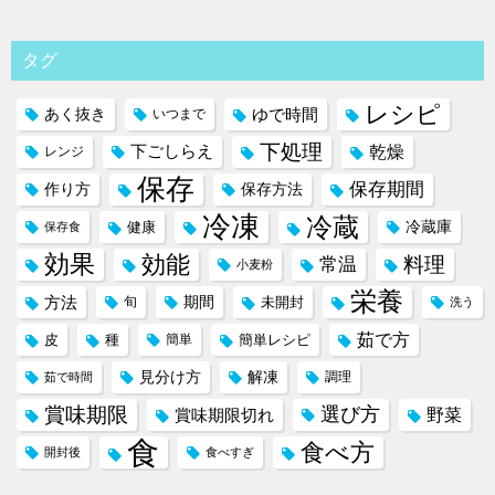
タグ
レシピ
ゆで時間
あく抜き
いつまで
下処理
下ごしらえ
乾燥
レンジ
保存
保存期間
作り方
保存方法
冷凍
冷蔵
冷蔵庫
健康
保存食
効果
効能
料理
常温
小麦粉
栄養
方法
期間
旬
未開封
洗う
茹で方
皮
種
簡単
簡単レシピ
見分け方
解凍
調理
茹で時間
賞味期限
選び方
野菜
賞味期限切れ
食
食べ方
開封後
食べすぎ