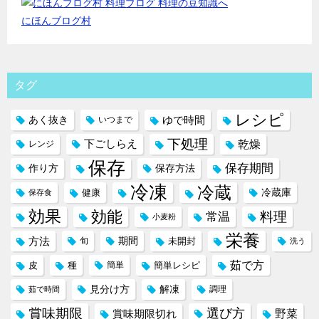
にほんブログ村
タグ
レシピ
ゆで時間
あく抜き
いつまで
下処理
下ごしらえ
乾燥
レンジ
保存
保存期間
作り方
保存方法
冷凍
冷蔵
冷蔵庫
健康
保存食
効果
効能
料理
常温
小麦粉
栄養
方法
期間
旬
未開封
洗う
茹で方
皮
種
簡単
簡単レシピ
見分け方
解凍
調理
茹で時間
賞味期限
選び方
野菜
賞味期限切れ