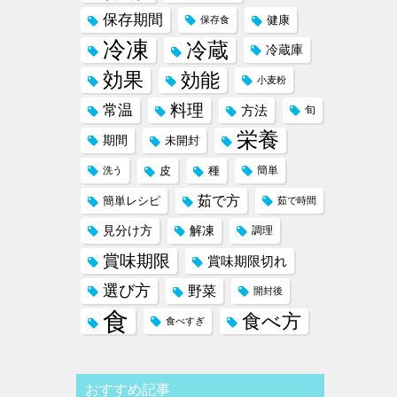
保存期間
健康
保存食
冷凍
冷蔵
冷蔵庫
効果
効能
小麦粉
料理
常温
方法
旬
栄養
期間
未開封
皮
種
簡単
洗う
茹で方
簡単レシピ
茹で時間
見分け方
解凍
調理
賞味期限
賞味期限切れ
選び方
野菜
開封後
食
食べ方
食べすぎ
おすすめ記事