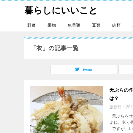
暮らしにいいこと
野菜
果物
魚貝類
豆類
肉類
「衣」の記事一覧
Tweet
天ぷらの
は？
更新日：
201
天ぷらをサ
よね。衣が
ですが、い