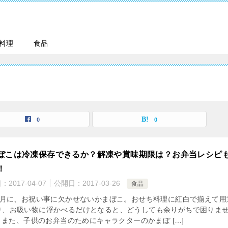
料理
食品
0
0
ぼこは冷凍保存できるか？解凍や賞味期限は？お弁当レシピ
！
日：
2017-04-07
公開日：
2017-03-26
食品
月に、お祝い事に欠かせないかまぼこ。おせち料理に紅白で揃えて用
り、お吸い物に浮かべるだけとなると、どうしても余りがちで困りま
 また、子供のお弁当のためにキャラクターのかまぼ […]