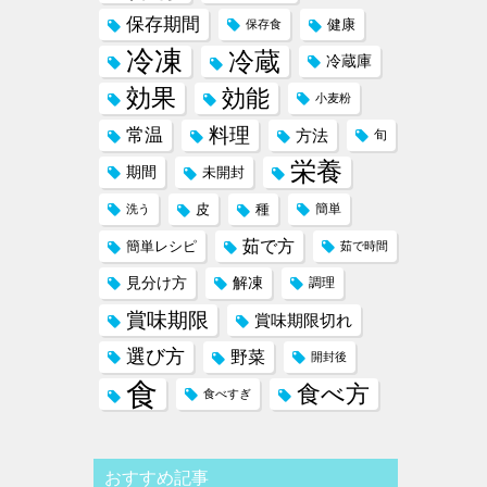
保存期間
健康
保存食
冷凍
冷蔵
冷蔵庫
効果
効能
小麦粉
料理
常温
方法
旬
栄養
期間
未開封
皮
種
簡単
洗う
茹で方
簡単レシピ
茹で時間
見分け方
解凍
調理
賞味期限
賞味期限切れ
選び方
野菜
開封後
食
食べ方
食べすぎ
おすすめ記事