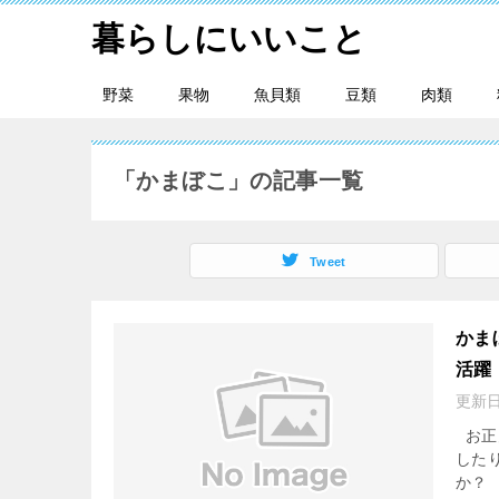
暮らしにいいこと
野菜
果物
魚貝類
豆類
肉類
「かまぼこ」の記事一覧
Tweet
かま
活躍
更新
お正
した
か？