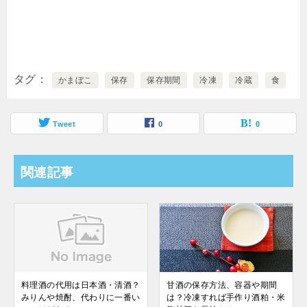
タグ
かまぼこ
保存
保存期間
冷凍
冷蔵
食
Tweet
0
0
関連記事
料理酒の代用は日本酒・清酒？
甘酒の保存方法、容器や期間
みりんや焼酎、代わりに一番い
は？冷凍すれば手作り酒粕・米