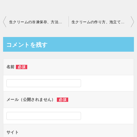
投
生クリームの冷凍保存、方法や期間は？液体、ホイップクリームでもできる？
生クリームの作り方、泡立て方は？裏ワザで砂糖も？手動泡だて器、ハンドミキサーでは？
稿
ナ
コメントを残す
ビ
ゲ
名前
必須
ー
シ
ョ
ン
メール（公開されません）
必須
サイト