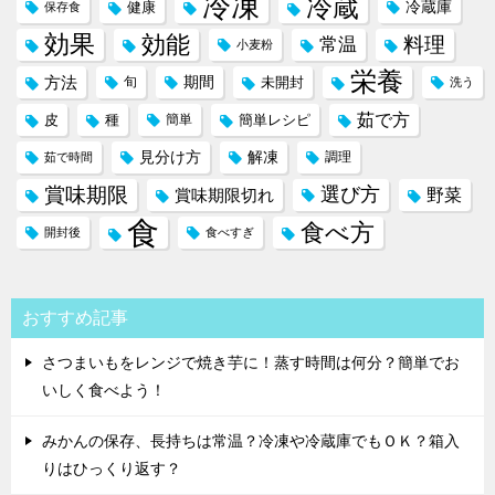
冷凍
冷蔵
冷蔵庫
健康
保存食
効果
効能
料理
常温
小麦粉
栄養
方法
期間
旬
未開封
洗う
茹で方
皮
種
簡単
簡単レシピ
見分け方
解凍
調理
茹で時間
賞味期限
選び方
野菜
賞味期限切れ
食
食べ方
開封後
食べすぎ
おすすめ記事
さつまいもをレンジで焼き芋に！蒸す時間は何分？簡単でお
いしく食べよう！
みかんの保存、長持ちは常温？冷凍や冷蔵庫でもＯＫ？箱入
りはひっくり返す？