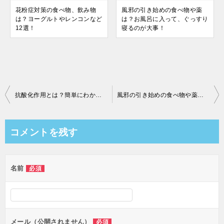
花粉症対策の食べ物、飲み物
風邪の引き始めの食べ物や薬
は？ヨーグルトやレンコンなど
は？お風呂に入って、ぐっすり
12選！
寝るのが大事！
投
抗酸化作用とは？簡単にわかりやすくご紹介！活性酸素を抑えて健康な体を！
風邪の引き始めの食べ物や薬は？お風呂に入って、ぐっすり寝るのが大事！
稿
ナ
コメントを残す
ビ
ゲ
名前
必須
ー
シ
ョ
ン
メール（公開されません）
必須