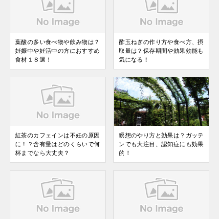
葉酸の多い食べ物や飲み物は？
酢玉ねぎの作り方や食べ方、摂
妊娠中や妊活中の方におすすめ
取量は？保存期間や効果効能も
食材１８選！
気になる！
紅茶のカフェインは不妊の原因
瞑想のやり方と効果は？ガッテ
に！？含有量はどのくらいで何
ンでも大注目、認知症にも効果
杯までなら大丈夫？
的！