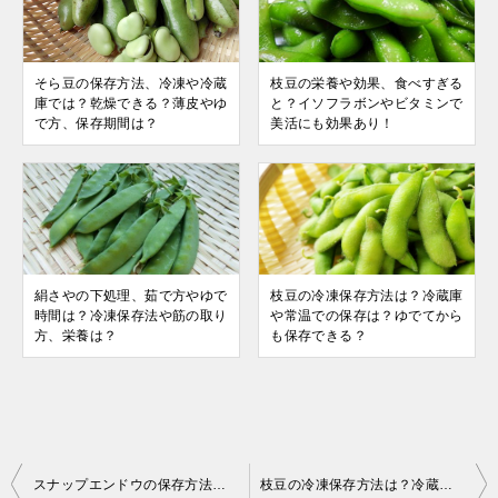
そら豆の保存方法、冷凍や冷蔵
枝豆の栄養や効果、食べすぎる
庫では？乾燥できる？薄皮やゆ
と？イソフラボンやビタミンで
で方、保存期間は？
美活にも効果あり！
絹さやの下処理、茹で方やゆで
枝豆の冷凍保存方法は？冷蔵庫
時間は？冷凍保存法や筋の取り
や常温での保存は？ゆでてから
方、栄養は？
も保存できる？
投
スナップエンドウの保存方法、冷凍や冷蔵庫で保存期間は？栄養豊富で新鮮さが大事！
枝豆の冷凍保存方法は？冷蔵庫や常温での保存は？ゆでてからも保存できる？