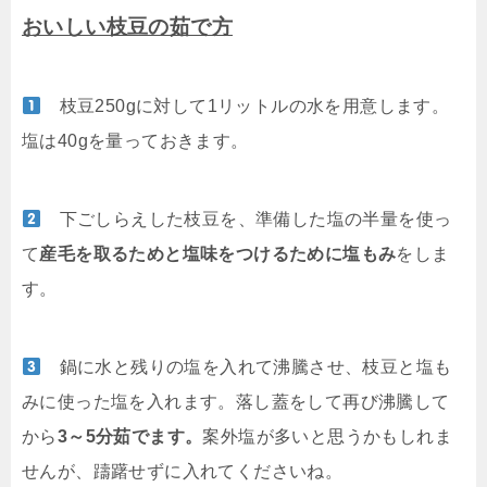
おいしい枝豆の茹で方
枝豆250gに対して1リットルの水を用意します。
塩は40gを量っておきます。
下ごしらえした枝豆を、準備した塩の半量を使っ
て
産毛を取るためと塩味をつけるために塩もみ
をしま
す。
鍋に水と残りの塩を入れて沸騰させ、枝豆と塩も
みに使った塩を入れます。落し蓋をして再び沸騰して
から
3～5分茹でます。
案外塩が多いと思うかもしれま
せんが、躊躇せずに入れてくださいね。