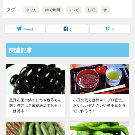
タグ
ゆで方
ゆで時間
レシピ
枝豆
食
Tweet
0
0
関連記事
黒豆を圧力鍋でしわや色落ちを
小豆の煮方は簡単！プロ直伝、
防ぐ煮方は？栄養満点でおせち
おいしいぜんざいや煮小豆を時
には是非！
短で作ろう！