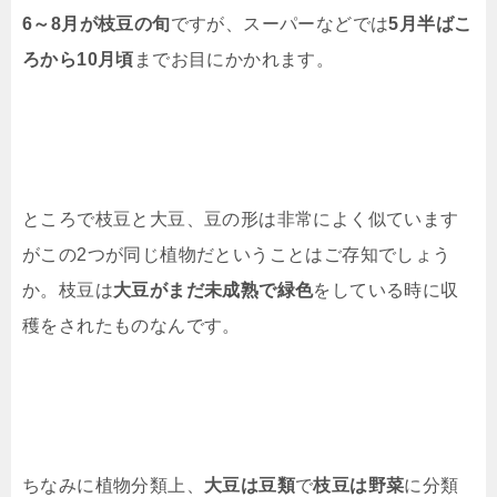
6～8月が枝豆の旬
ですが、スーパーなどでは
5月半ばこ
ろから10月頃
までお目にかかれます。
ところで枝豆と大豆、豆の形は非常によく似ています
がこの2つが同じ植物だということはご存知でしょう
か。枝豆は
大豆がまだ未成熟で緑色
をしている時に収
穫をされたものなんです。
ちなみに植物分類上、
大豆は豆類
で
枝豆は野菜
に分類