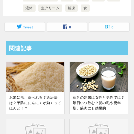
液体
生クリーム
解凍
食
Tweet
0
0
関連記事
お米に虫、食べれる？退治法
豆乳の効果は女性と男性では？
は？予防ににんにくが効くって
毎日いつ飲む？髪の毛や更年
ほんと！？
期、筋肉にも効果的！