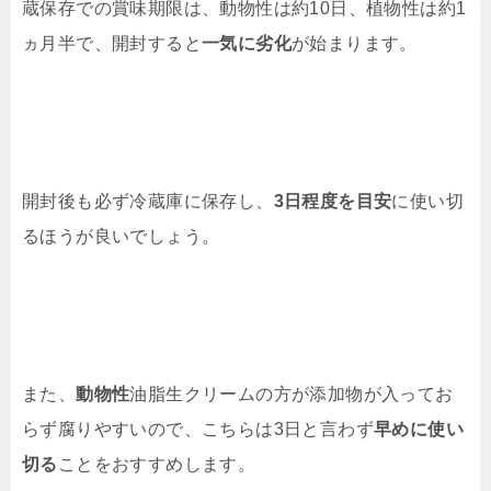
蔵保存での賞味期限は、動物性は約10日、植物性は約1
ヵ月半で、開封すると
一気に劣化
が始まります。
開封後も必ず冷蔵庫に保存し、
3日程度を目安
に使い切
るほうが良いでしょう。
また、
動物性
油脂生クリームの方が添加物が入ってお
らず腐りやすいので、こちらは3日と言わず
早めに使い
切る
ことをおすすめします。