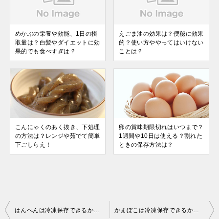
めかぶの栄養や効能、1日の摂
えごま油の効果は？便秘に効果
取量は？白髪やダイエットに効
的？使い方ややってはいけない
果的でも食べすぎは？
ことは？
こんにゃくのあく抜き、下処理
卵の賞味期限切れはいつまで？
の方法は？レンジや茹でて簡単
1週間や10日は使える？割れた
下ごしらえ！
ときの保存方法は？
投
はんぺんは冷凍保存できるか？解凍や保存方法、期限は？お弁当にも活躍！
かまぼこは冷凍保存できるか？解凍や賞味期限は？お弁当レシピも大活躍！