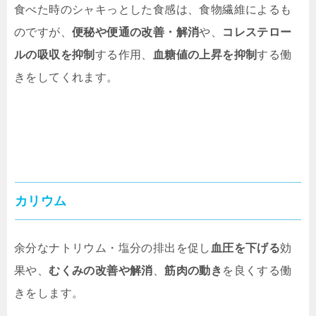
食べた時のシャキっとした食感は、食物繊維によるも
のですが、
便秘や便通の改善・解消
や、
コレステロー
ルの吸収を抑制
する作用、
血糖値の上昇を抑制
する働
きをしてくれます。
カリウム
余分なナトリウム・塩分の排出を促し
血圧を下げる
効
果や、
むくみの改善や解消
、
筋肉の動き
を良くする働
きをします。