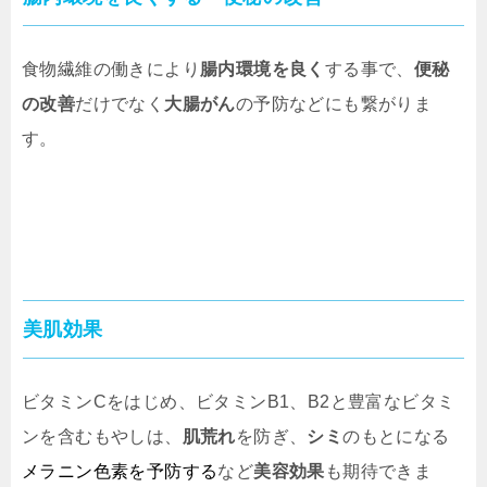
食物繊維の働きにより
腸内環境を良く
する事で、
便秘
の改善
だけでなく
大腸がん
の予防などにも繋がりま
す。
美肌効果
ビタミンCをはじめ、ビタミンB1、B2と豊富なビタミ
ンを含むもやしは、
肌荒れ
を防ぎ、
シミ
のもとになる
メラニン色素を予防する
など
美容効果
も期待できま