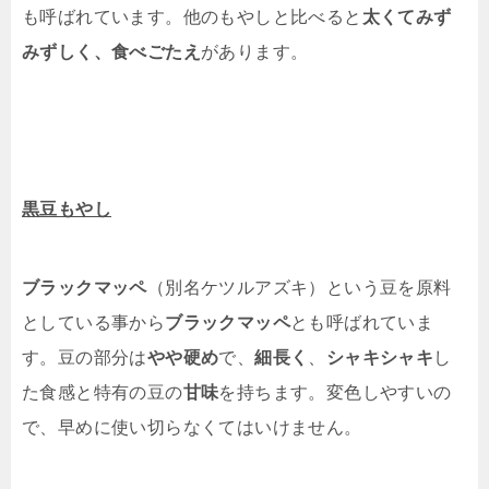
も呼ばれています。他のもやしと比べると
太くてみず
みずしく、食べごたえ
があります。
黒豆もやし
ブラックマッペ
（別名ケツルアズキ）という豆を原料
としている事から
ブラックマッペ
とも呼ばれていま
す。豆の部分は
やや硬め
で、
細長く
、
シャキシャキ
し
た食感と特有の豆の
甘味
を持ちます。変色しやすいの
で、早めに使い切らなくてはいけません。