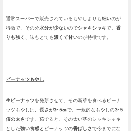
通常スーパーで販売されているもやしよりも
細い
のが
特徴で、その分
水分が少ない
ので
シャキシャキ
で、
香
りも強く
、味もとても
濃くて甘い
のが特徴です。
ピーナッツもやし
生ピーナッツ
を発芽させて、その新芽を食べるピーナ
ッツもやしは、
長さが3~5㎝
で、一般的なもやしの
3~5
倍の太さ
です。茹でると、その太い茎のシャキシャキ
とした
強い食感
とピーナッツの
香ばしさ
で今までにな