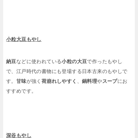
小粒大豆もやし
納豆
などに使われている
小粒の大豆
で作ったもやし
で、江戸時代の書物にも登場する日本古来のもやしで
す。
甘味
が強く
荷崩れしやすく
、
鍋料理
や
スープ
にお
すすめです。
深谷もやし