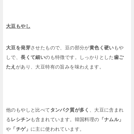
大豆もやし
大豆を発芽
させたもので、豆の部分が
黄色く硬い
もや
しで、
長くて細い
のも特徴です。しっかりとした
歯ご
たえ
があり、大豆特有の旨みを味わえます。
他のもやしと比べて
タンパク質が多く
、大豆に含まれ
る
レシチン
も含まれています。韓国料理の
「ナムル」
や
「チゲ」
に主に使われています。