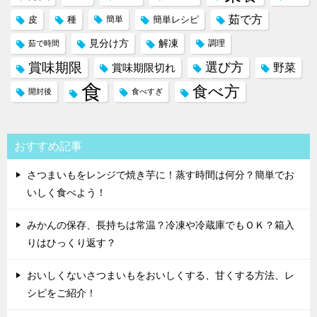
茹で方
皮
種
簡単
簡単レシピ
見分け方
解凍
調理
茹で時間
賞味期限
選び方
野菜
賞味期限切れ
食
食べ方
開封後
食べすぎ
おすすめ記事
さつまいもをレンジで焼き芋に！蒸す時間は何分？簡単でお
いしく食べよう！
みかんの保存、長持ちは常温？冷凍や冷蔵庫でもＯＫ？箱入
りはひっくり返す？
おいしくないさつまいもをおいしくする、甘くする方法、レ
シピをご紹介！