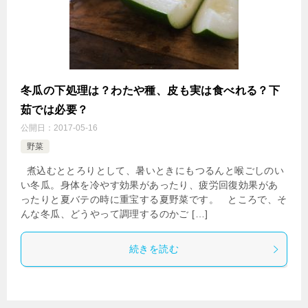
冬瓜の下処理は？わたや種、皮も実は食べれる？下
茹では必要？
公開日：
2017-05-16
野菜
煮込むととろりとして、暑いときにもつるんと喉ごしのい
い冬瓜。身体を冷やす効果があったり、疲労回復効果があ
ったりと夏バテの時に重宝する夏野菜です。 ところで、そ
んな冬瓜、どうやって調理するのかご […]
続きを読む