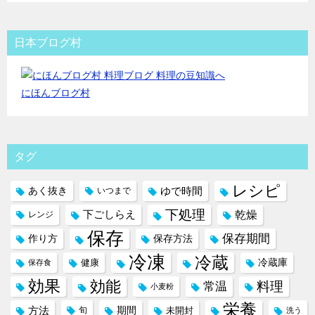
日本ブログ村
にほんブログ村
タグ
レシピ
ゆで時間
あく抜き
いつまで
下処理
下ごしらえ
乾燥
レンジ
保存
保存期間
作り方
保存方法
冷凍
冷蔵
冷蔵庫
健康
保存食
効果
効能
料理
常温
小麦粉
栄養
方法
期間
旬
未開封
洗う