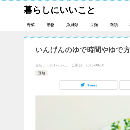
暮らしにいいこと
野菜
果物
魚貝類
豆類
肉類
いんげんのゆで時間やゆで方
更新日：
2017-02-11
公開日：
2016-08-10
豆類
Tweet