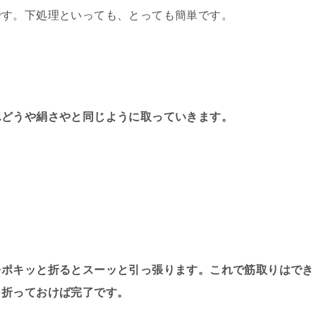
です。
下処理といっても、
とっても簡単です。
んどうや絹さやと同じように取っていきます。
をポキッと折るとスーッと引っ張ります。これで筋取りはでき
と折っておけば完了です。