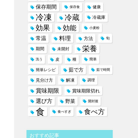
保存期間
健康
保存食
冷凍
冷蔵
冷蔵庫
効果
効能
小麦粉
料理
常温
方法
旬
栄養
期間
未開封
皮
種
簡単
洗う
茹で方
簡単レシピ
茹で時間
見分け方
解凍
調理
賞味期限
賞味期限切れ
選び方
野菜
開封後
食
食べ方
食べすぎ
おすすめ記事