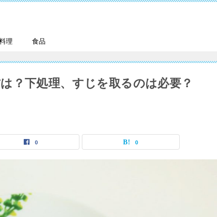
料理
食品
は？下処理、すじを取るのは必要？
0
0