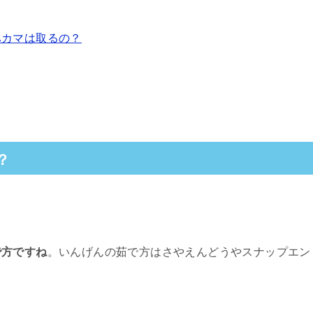
ハカマは取るの？
？
で方ですね
。いんげんの茹で方はさやえんどうやスナップエン