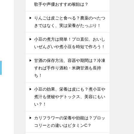
歌手や声優おすすめ喉飴は？
りんごは皮ごと食べる？農薬のべたつ
きではなく、実は栄養がたっぷり！
小豆の煮方は簡単！プロ直伝、おいし
いぜんざいや煮小豆を時短で作ろう！
甘酒の保存方法、容器や期間は？冷凍
すれば手作り酒粕・米麹甘酒も長持
ち！
小豆の効果、栄養は皮にも？煮小豆や
煮汁も便秘やデトックス、美容にもい
い？！
カリフラワーの栄養や効能は？ブロッ
コリーとの違いはビタミンC？