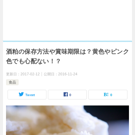
酒粕の保存方法や賞味期限は？黄色やピンク
色でも心配ない！？
更新日：
2017-02-12
公開日：
2016-11-24
食品
Tweet
0
0