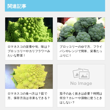
関連記事
ロマネスコの栄養や旬、味は？
ブロッコリーのゆで方、フライ
ブロッコリーやカリフラワーみ
パンやレンジで簡単、栄養たっ
たいな野菜！
ぷりに！
ロマネスコの食べ方は？茹で
茄子のあく抜きは必要？時間は
方、保存方法は冷凍もできる？
何分？カレーや漬物に使うとき
はしない？