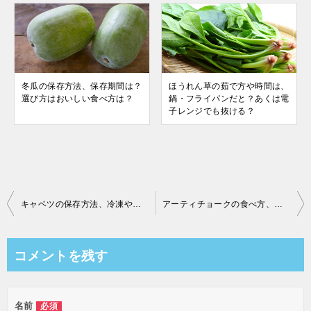
冬瓜の保存方法、保存期間は？
ほうれん草の茹で方や時間は、
選び方はおいしい食べ方は？
鍋・フライパンだと？あくは電
子レンジでも抜ける？
投
キャベツの保存方法、冷凍やカット、千切り、丸ごとも上手に保存で長持ち！
アーティチョークの食べ方、酢漬けやオイル漬けも人気！下処理や冷凍保存は？
稿
ナ
コメントを残す
ビ
ゲ
名前
必須