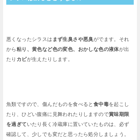
悪くなったシラスは
まず生臭さや悪臭
がでます。それ
から
粘り、黄色など色の変色、おかしな色の液体
が出
たり
カビ
が生えたりします。
魚類ですので、傷んだものを食べると
食中毒
を起こし
たり、ひどい腹痛に見舞われたりしますので
賞味期限
を過ぎて
いたり長く冷蔵庫に置いていたものは、必ず
確認して、少しでも変だと思ったら処分しましょう。