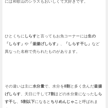
には和歌山のシラスもおいしくて大好きです。
ひとくちに
しらす
と言ってもお魚コーナーには
生の
「しらす」
や
「釜揚げしらす」
、
「しらす干し」
など
異なった名称で売られたものがあります。
その違いは主に
水分量
で、水分を
8割
と多く含んだ
釜揚
げしらす
、天日に干して
7割
ほどの水分量になった
しら
す干し
、
5割以下
になると
ちりめんじゃこ
と呼ばれま