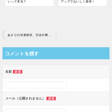
いって本当？
アップでおいしく保存！
投
あさりの冷凍保存、方法や期間は？解凍や砂抜きは必要？旨味アップでおいしく保存！
稿
ナ
コメントを残す
ビ
ゲ
名前
必須
ー
シ
ョ
ン
メール（公開されません）
必須