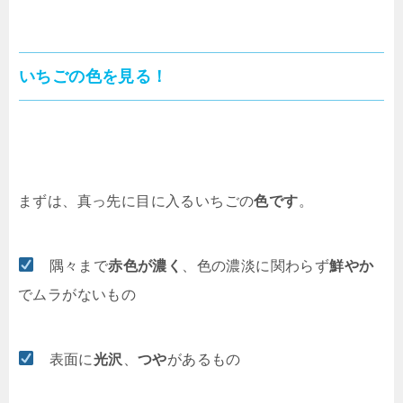
いちごの色を見る！
まずは、真っ先に目に入るいちごの
色です
。
隅々まで
赤色が濃く
、色の濃淡に関わらず
鮮やか
でムラがないもの
表面に
光沢
、
つや
があるもの